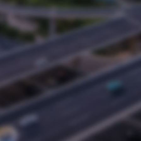
总经理：朱九洲
衷心感谢社会各行各界的朋友！昌大建设集团辉煌的
过去离不开您的鼎力支持……