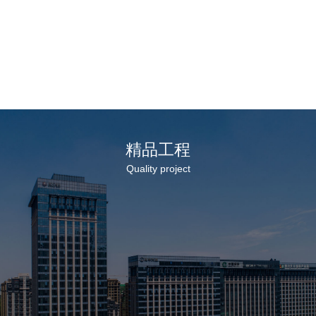
2026-07-27
2026
城市
集团与山东建筑大学签订合作协议 董事长徐
集团
鹏强出席活动
经理
了解更多
精品工程
Quality project