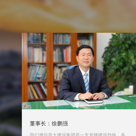
董事长：徐鹏强
我们潍坊昌大建设集团是一支老牌建设劲旅。多