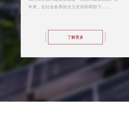
年来，在社会各界的大力支持和帮助下……
了解更多