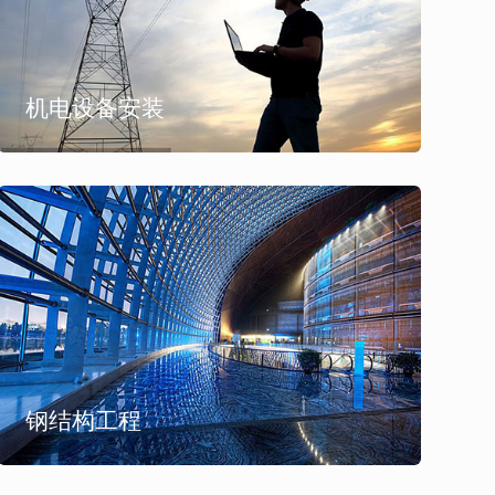
机电设备安装
钢结构工程