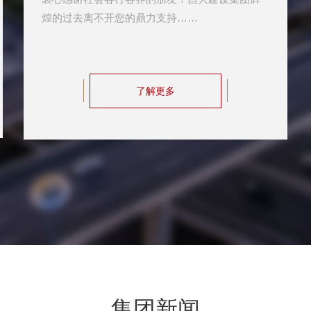
煌的过去离不开您的鼎力支持……
了解更多
集团新闻